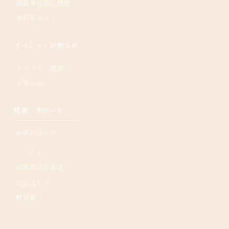
箱館奉行所の歴史
奉行所ガイド
イベント・お知らせ
イベント・講座
お知らせ
関連・サポート
お問い合わせ
── 関連サイト ──
旧函館区公会堂
はこぶら
野外劇