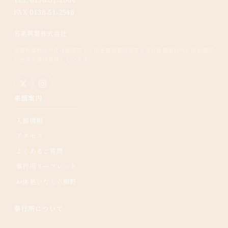
FAX
0138-51-2548
名美興業株式会社
名美興業株式会社は函館市より指定管理者の選定を受け箱館奉行所と旧函館区
公会堂を維持管理しています。
来館案内
入館情報
アクセス
よくあるご質問
奉行所リーフレット
お休処いたくら柳野
奉行所について