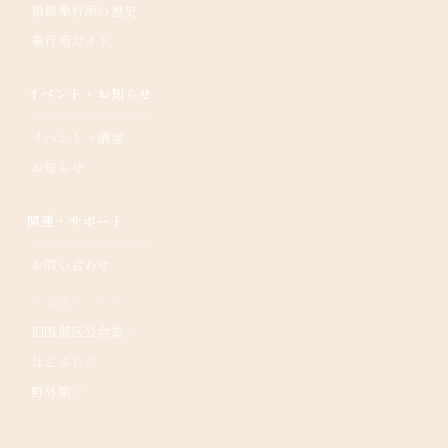
箱館奉行所の歴史
奉行所ガイド
イベント・お知らせ
イベント・講座
お知らせ
関連・サポート
お問い合わせ
── 関連サイト ──
旧函館区公会堂
はこぶら
野外劇