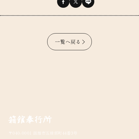
一覧へ戻る
〒040-0001 函館市五稜郭町44番3号