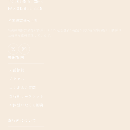
TEL
0138-51-2864
FAX
0138-51-2548
名美興業株式会社
名美興業株式会社は函館市より指定管理者の選定を受け箱館奉行所と旧函館区
公会堂を維持管理しています。
来館案内
入館情報
アクセス
よくあるご質問
奉行所リーフレット
お休処いたくら柳野
奉行所について