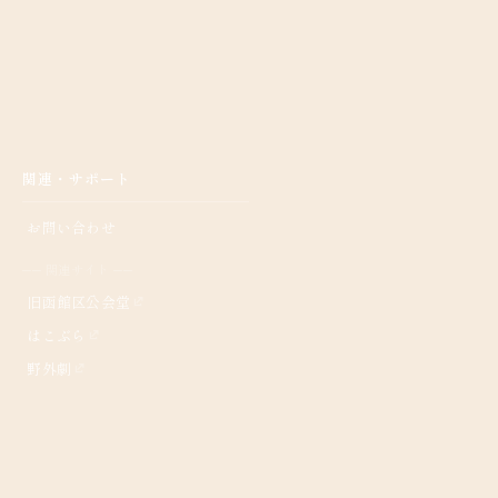
関連・サポート
お問い合わせ
── 関連サイト ──
旧函館区公会堂
はこぶら
野外劇