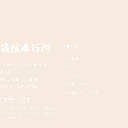
来館案内
入館情報
〒040-0001 函館市五稜郭町44
アクセス
番3号
よくあるご質問
TEL
0138-51-2864
奉行所リーフレット
FAX
0138-51-2548
お休処いたくら柳野
名美興業株式会社
名美興業株式会社は函館市より指定管理者
の選定を受け箱館奉行所と旧函館区公会堂
を維持管理しています。