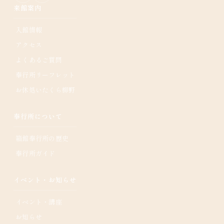
来館案内
入館情報
アクセス
よくあるご質問
奉行所リーフレット
お休処いたくら柳野
奉行所について
箱館奉行所の歴史
奉行所ガイド
イベント・お知らせ
イベント・講座
お知らせ