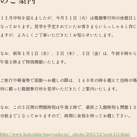
１２月中旬を迎えましたが，今月３１日（火）は箱館奉行所の休館日と
なっております。見学を予定されていたお客さまもいらっしゃると存じ
ますが，よろしくご了承いただきたくお知らせいたします。
なお，新年１月１日（水），２日（木），３日（金）は，午前９時から
午後３時まで特別開館いたします。
ご旅行や帰省等で函館へお越しの際は，１４０年の時を越えて往時の場
所に蘇った箱館奉行所を見学いただきたくご案内いたします。
なお，この３日間の閉館時刻は午後３時で，最終ご入館時刻も閉館１５
分前までとなっておりますので，時間に余裕を持ってお越し下さい。
http://www.hakodate-bugyosho.jp/_photo/2013/12/post-113.html