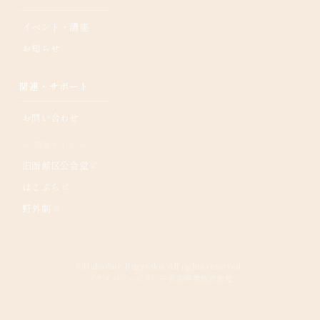
イベント・講座
お知らせ
関連・サポート
お問い合わせ
── 関連サイト ──
旧函館区公会堂
はこぶら
野外劇
©Hakodate Bugyosho. All rights reserved.
プライバシーポリシー
名美興業株式会社