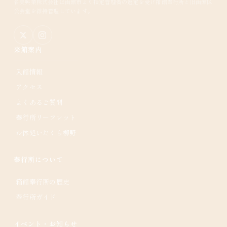
名美興業株式会社は函館市より指定管理者の選定を受け箱館奉行所と旧函館区
公会堂を維持管理しています。
来館案内
入館情報
アクセス
よくあるご質問
奉行所リーフレット
お休処いたくら柳野
奉行所について
箱館奉行所の歴史
奉行所ガイド
イベント・お知らせ