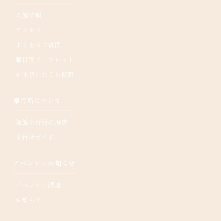
入館情報
アクセス
よくあるご質問
奉行所リーフレット
お休処いたくら柳野
奉行所について
箱館奉行所の歴史
奉行所ガイド
イベント・お知らせ
イベント・講座
お知らせ