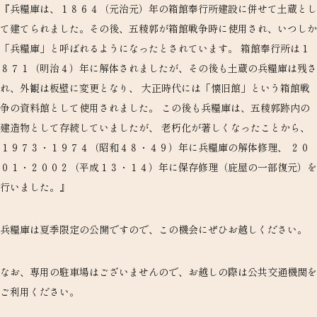
『兵糧庫は、１８６４（元治元）年の箱館奉行所建設に併せて土蔵とし
て建てられました。その後、五稜郭が箱館戦争時に使用され、いつしか
「兵糧庫」と呼ばれるようになったとされています。 箱館奉行所は１
８７１（明治４）年に解体されましたが、その後も土蔵の兵糧庫は残さ
れ、外観は板壁に変更となり、 大正時代には「懐旧館」という箱館戦
争の資料館として使用されました。 この後も兵糧庫は、五稜郭跡内の
建造物として存続していましたが、 老朽化が著しくなったことから、
１９７３・１９７４（昭和４８・４９）年に兵糧庫の解体修理、 ２０
０１・２００２（平成１３・１４）年に保存修理（庇屋の一部復元）を
行いました。』
兵糧庫は夏季限定の公開ですので、この機会にぜひお越しください。
なお、専用の駐車場はございませんので、お越しの際は公共交通機関を
ご利用ください。