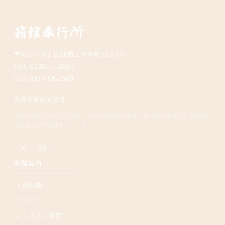
〒040-0001 函館市五稜郭町44番3号
TEL
0138-51-2864
FAX
0138-51-2548
名美興業株式会社
名美興業株式会社は函館市より指定管理者の選定を受け箱館奉行所と旧函館区
公会堂を維持管理しています。
来館案内
入館情報
アクセス
よくあるご質問