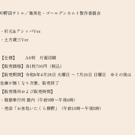
©野田サトル／集英社・ゴールデンカムイ製作委員会
・杉元&アシㇼパVer.
・土方歳三Ver.
【仕様】 A6判 片面印刷
【販売価格】各1枚700円（税込）
【販売期間】令和8年4月28日 火曜日 ～ 7月26日 日曜日 ※その後は
在庫が無くなり次第、販売終了
【販売場所および販売時間】
・箱館奉行所 館内（午前9時～午後6時）
・売店「お休処いたくら柳野」（午前10時～午後5時）