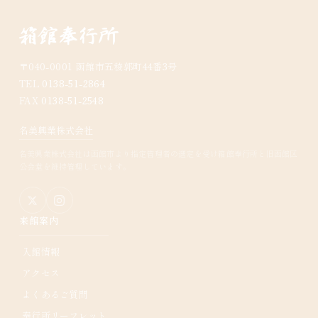
〒040-0001 函館市五稜郭町44番3号
TEL
0138-51-2864
FAX
0138-51-2548
名美興業株式会社
名美興業株式会社は函館市より指定管理者の選定を受け箱館奉行所と旧函館区
公会堂を維持管理しています。
来館案内
入館情報
アクセス
よくあるご質問
奉行所リーフレット