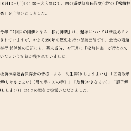
10月12日(土)13：30～大広間にて、国の重要無形民俗文化財の
「松前神
楽」
を上演いたしました。
今年で7回目の開催となる「松前神楽」は、起源については諸説あると
されていますが、およそ350年の歴史を持つ伝統芸能です。最後の箱館
奉行 杉浦誠の日記にも、幕末当時、お正月に「松前神楽」が行われて
いたという記録が残されていました。
松前神楽連合保存会の皆様による「利生舞(りしょうまい)」「四箇散米
舞(しかさごまい)〔弓の手・刀の手〕」「翁舞(おきなまい)」「獅子舞
(ししまい)」の4つの舞をご披露いただきました。