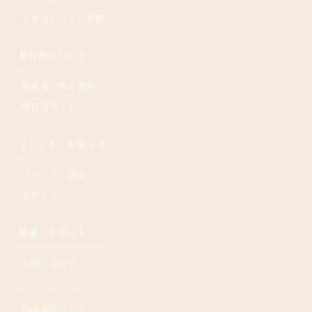
お休処いたくら柳野
奉行所について
箱館奉行所の歴史
奉行所ガイド
イベント・お知らせ
イベント・講座
お知らせ
関連・サポート
お問い合わせ
── 関連サイト ──
旧函館区公会堂