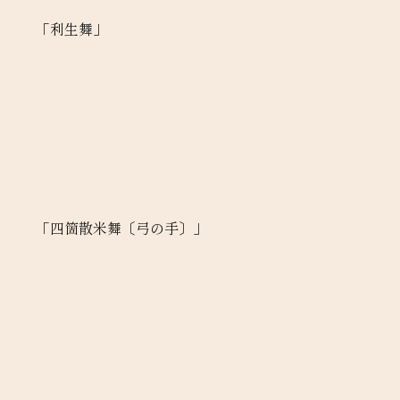
「利生舞」
「四箇散米舞〔弓の手〕」