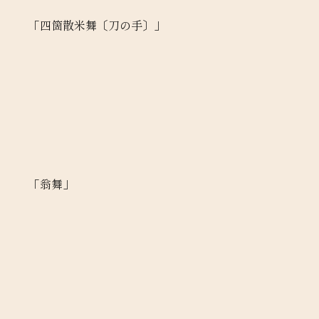
「四箇散米舞〔刀の手〕」
「翁舞」